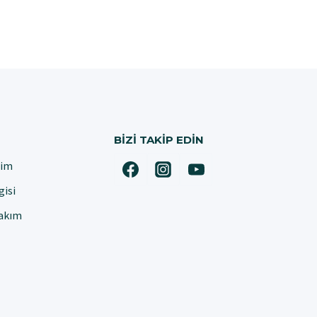
BIZI TAKIP EDIN
şim
gisi
Bakım