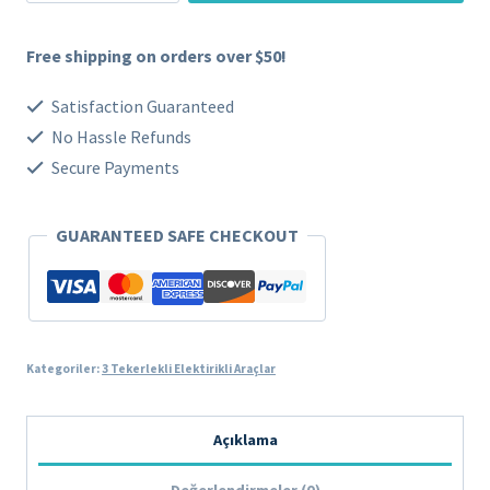
Tekerlekli
Elektrikli
Free shipping on orders over $50!
Araç
M7
Satisfaction Guaranteed
No Hassle Refunds
adet
Secure Payments
GUARANTEED SAFE CHECKOUT
Kategoriler:
3 Tekerlekli Elektirikli Araçlar
Açıklama
Değerlendirmeler (0)